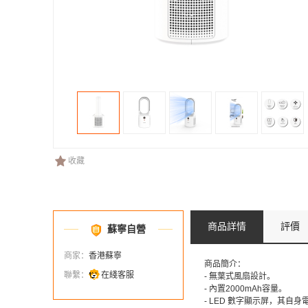
收藏
商品詳情
評價
蘇寧自營
商家：
香港蘇寧
商品簡介：
聯繫：
在綫客服
- 無葉式風扇設計。
- 內置2000mAh容量。
- LED 數字顯示屏，其自