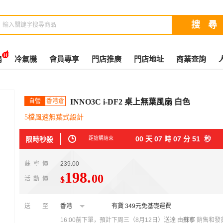
扇
冷氣機
會員專享
門店推廣
門店地址
商業查詢
自營
香港倉
INNO3C i-DF2 桌上無葉風扇 白色
5檔風速無葉式設計
00
天
07
時
07
分
50
秒
限時秒殺
距搶購結束
蘇寧價
239.00
198
.
00
$
活動價
送至
香港
有貨
349元免基礎運費
16:00前下單，預計下周三（8月12日）送達
由
蘇寧
銷售和發