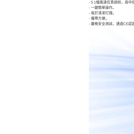
- 5 1檔風速任意調校，高
- 一鍵簡單操作。
- 易於清潔打理。
- 攜帶方便。
- 嚴格安全測試，通過CE認