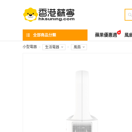

全部商品分類
蘋果優惠週
風
小型電器
>
生活電器
>
風扇