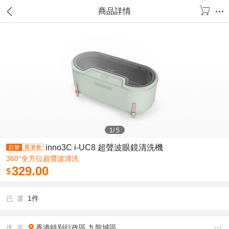
商品詳情
1
/
5
inno3C i-UC8 超聲波眼鏡清洗機
360°全方位超聲波清洗
329.00
$
1件
已 選
香港特別行政區
九龍城區
送 至