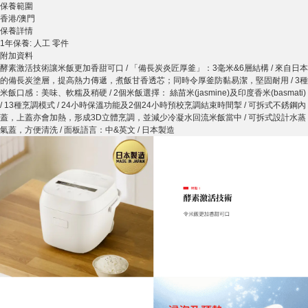
保養範圍
香港/澳門
保養詳情
1年保養: 人工 零件
附加資料
酵素激活技術讓米飯更加香甜可口 / 「備長炭炎匠厚釜」：3毫米&6層結構 / 來自日本
的備長炭塗層，提高熱力傳遞，煮飯甘香透芯；同時令厚釜防黏易潔，堅固耐用 / 3種
米飯口感：美味、軟糯及稍硬 / 2個米飯選擇： 絲苗米(jasmine)及印度香米(basmati)
/ 13種烹調模式 / 24小時保溫功能及2個24小時預校烹調結束時間掣 / 可拆式不銹鋼內
蓋，上蓋亦會加熱，形成3D立體烹調，並減少冷凝水回流米飯當中 / 可拆式設計水蒸
氣蓋，方便清洗 / 面板語言：中&英文 / 日本製造