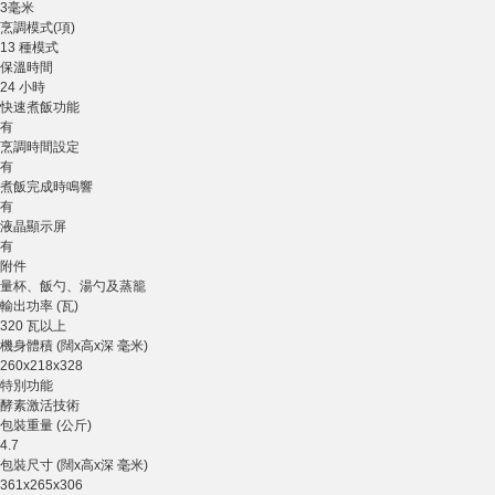
3毫米
烹調模式(項)
13 種模式
保溫時間
24 小時
快速煮飯功能
有
烹調時間設定
有
煮飯完成時鳴響
有
液晶顯示屏
有
附件
量杯、飯勺、湯勺及蒸籠
輸出功率 (瓦)
320 瓦以上
機身體積 (闊x高x深 毫米)
260x218x328
特別功能
酵素激活技術
包裝重量 (公斤)
4.7
包裝尺寸 (闊x高x深 毫米)
361x265x306