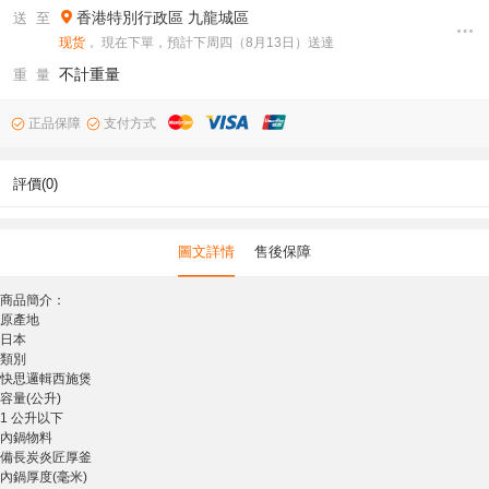
香港特別行政區
九龍城區
送 至
现货
， 現在下單，預計下周四（8月13日）送達
不計重量
重 量
正品保障
支付方式
評價(0)
圖文詳情
售後保障
商品簡介：
原產地
日本
類別
快思邏輯西施煲
容量(公升)
1 公升以下
內鍋物料
備長炭炎匠厚釜
內鍋厚度(毫米)