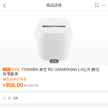
商品詳情
1
/
5
TOSHIBA 東芝 RC-10AMXH(W) 1.0公升 酵活
炊電飯煲
備長炭炎匠厚釜
956.00
$
$
1288.00
1件
已 選