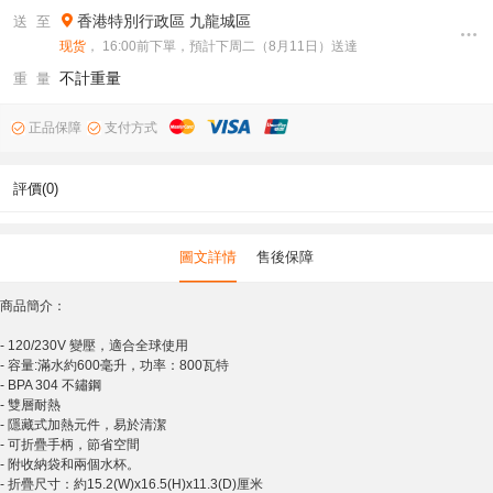
香港特別行政區
九龍城區
送 至
现货
， 16:00前下單，預計下周二（8月11日）送達
不計重量
重 量
正品保障
支付方式
評價(0)
圖文詳情
售後保障
商品簡介：
- 120/230V 變壓，適合全球使用
- 容量:滿水約600毫升，功率：800瓦特
- BPA 304 不鏽鋼
- 雙層耐熱
- 隱藏式加熱元件，易於清潔
- 可折疊手柄，節省空間
- 附收納袋和兩個水杯。
- 折疊尺寸：約15.2(W)x16.5(H)x11.3(D)厘米