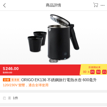
商品詳情
1
/
5
距搶購結束
246.00
$
00
05
50
21
天
:
:
$
350.00
ORIGO EK136 不銹鋼旅行電熱水壺 600毫升
120/230V 變壓，適合全球使用
1件
已 選