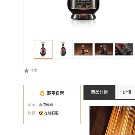
收藏
商品詳情
評價
蘇寧自營
商家：
香港蘇寧
聯繫：
在綫客服