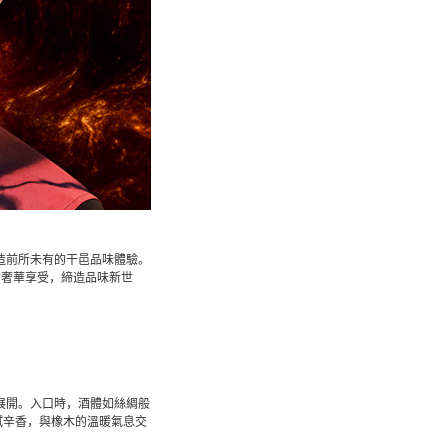
締造前所未有的干邑品味體驗。
的奢華享受，締造品味新世
緩展開。入口時，酒體如絲綢般
膩辛香，與橡木的溫暖氣息交