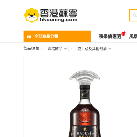

全部商品分類
蘋果優惠週
風
飲品/酒類
>
酒精飲品
>
威士忌及其他烈酒