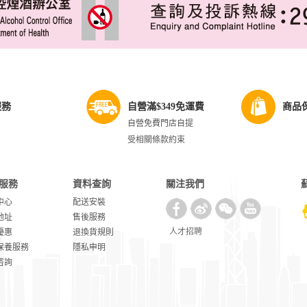
服務
自營滿$349免運費
商品
自營免費門店自提
受相關條款約束
服務
資料查詢
關注我們
中心
配送安裝
地址
售後服務
人才招聘
優惠
退換貨規則
保養服務
隱私申明
咨詢