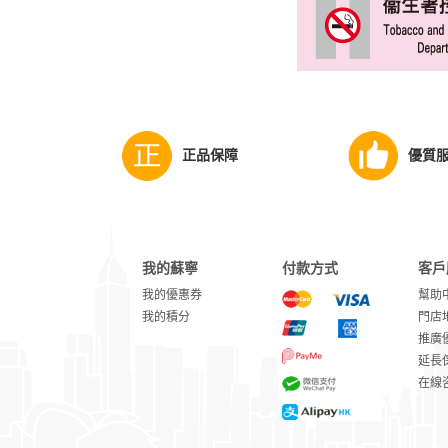
正品保障
優質
我的蘇寧
付款方式
客戶
我的優惠券
幫助
我的積分
門店
推廣
延長
在線