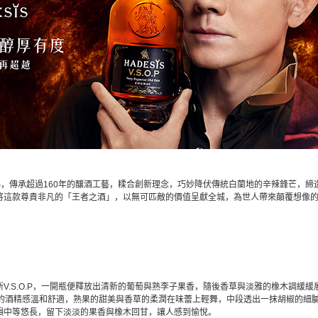
SIS，傳承超過160年的釀酒工藝，糅合創新理念，巧妙降伏傳統白蘭地的辛辣鋒芒，
將這款尊貴非凡的「王者之酒」，以無可匹敵的價值呈獻全城，為世人帶來顛覆想像
V.S.O.P，一開瓶便釋放出清新的葡萄與熟李子果香，隨後香草與淡雅的橡木調緩
度的酒精感溫和舒適，熟果的甜美與香草的柔潤在味蕾上輕舞，中段透出一抹胡椒的細
韻中等悠長，留下淡淡的果香與橡木回甘，讓人感到愉悅。