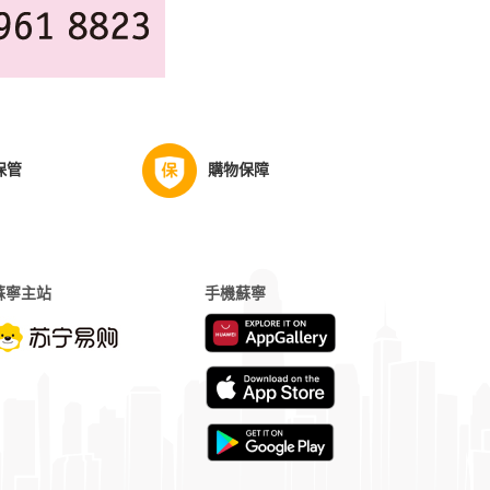
保管
購物保障
蘇寧主站
手機蘇寧