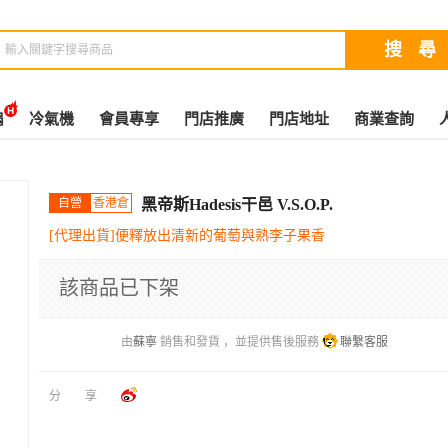
扇
冷氣機
會員專享
門店推廣
門店地址
商業查詢
自營
香港倉
黑帝斯Hadesis干邑 V.S.O.P.
[代理出貨]便釋放出清新的葡萄與熟李子果香
該商品已下架
由
蘇寧
銷售和發貨 ，並提供售後服務
聯繫客服
分享