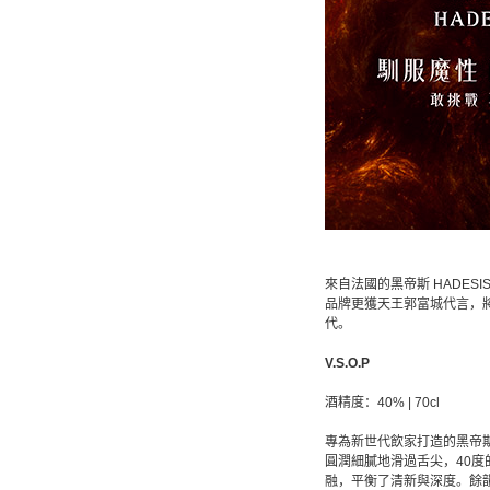
來自法國的黑帝斯 HADE
品牌更獲天王郭富城代言，
代。
V.S.O.P
酒精度：40% | 70cl
專為新世代飲家打造的黑帝斯
圓潤細膩地滑過舌尖，40
融，平衡了清新與深度。餘