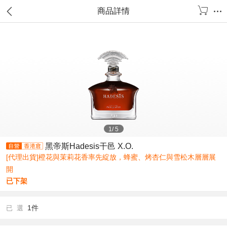
商品詳情
1
/
5
黑帝斯Hadesis干邑 X.O.
[代理出貨]橙花與茉莉花香率先綻放，蜂蜜、烤杏仁與雪松木層層展
開
已下架
1件
已 選