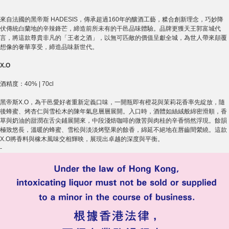
來自法國的黑帝斯 HADESIS，傳承超過160年的釀酒工藝，糅合創新理念，巧妙降
伏傳統白蘭地的辛辣鋒芒，締造前所未有的干邑品味體驗。品牌更獲天王郭富城代
言，將這款尊貴非凡的「王者之酒」，以無可匹敵的價值呈獻全城，為世人帶來顛覆
想像的奢華享受，締造品味新世代。
X.O
酒精度：40% | 70cl
黑帝斯X.O，為干邑愛好者重新定義口味，一開瓶即有橙花與茉莉花香率先綻放，隨
後蜂蜜、烤杏仁與雪松木的陳年氣息層層展開。入口時，酒體如絲絨般綿密滑順，香
草與奶油的甜潤在舌尖鋪展開來，中段淺焙咖啡的微苦與肉桂的辛香悄然浮現。餘韻
極致悠長，溫暖的蜂蜜、雪松與淡淡烤堅果的餘香，綿延不絕地在唇齒間縈繞。這款
X.O將香料與橡木風味交相輝映，展現出卓越的深度與平衡。
-