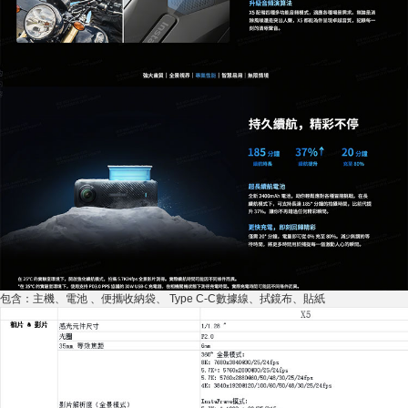
包含：主機、電池 、便攜收納袋、 Type C-C數據線、拭鏡布、貼紙