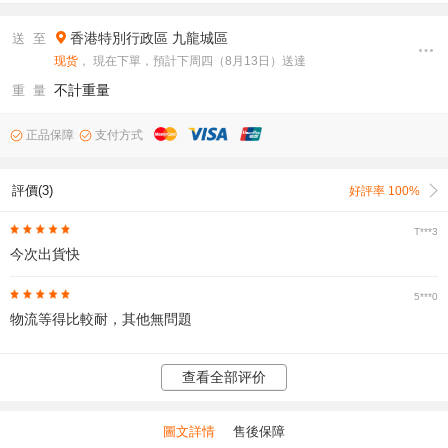
香港特別行政區
九龍城區
送 至
现货
， 現在下單，預計下周四（8月13日）送達
不計重量
重 量
正品保障
支付方式
評價(3)
好評率 100%
T***3
今次出貨快
5***0
物流等得比較耐，其他無問題
查看全部评价
圖文詳情
售後保障