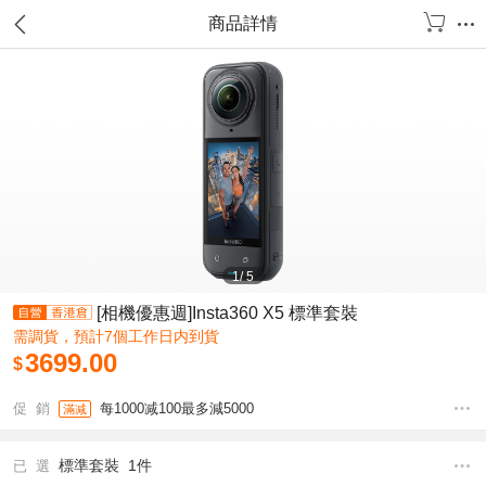
商品詳情
1
/
5
[相機優惠週]Insta360 X5 標準套裝
需調貨，預計7個工作日内到貨
3699.00
$
促 銷
每1000减100最多減5000
滿减
標準套裝 1件
已 選