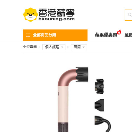

全部商品分類
蘋果優惠週
風
小型電器
>
個人護理
>
風筒