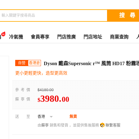
扇
冷氣機
會員專享
門店推廣
門店地址
商業查詢
自營
香港倉
Dyson 戴森Supersonic r™ 風筒 HD17 粉
更小更輕更快，造型更高效
參考價
$4180.00
3980
.
00
$
蘇寧價
送至
香港
無貨
由
蘇寧
銷售和發貨 ，並提供售後服務
聯繫客服