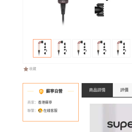
收藏
商品詳情
評價
蘇寧自營
商家：
香港蘇寧
聯繫：
在綫客服