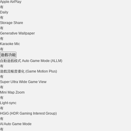
Apple AirPlay
有
Daily
有
Storage Share
有
Generative Wallpaper
有
Karaoke Mic
有
遊戲功能
自動遊戲模式 Auto Game Mode (ALLM)
有
遊戲流暢度優化 (Game Motion Plus)
有
Super Ultra Wide Game View
有
Mini Map Zoom
有
Light-sync
有
HGiG (HDR Gaming Interest Group)
有
AI Auto Game Mode
有