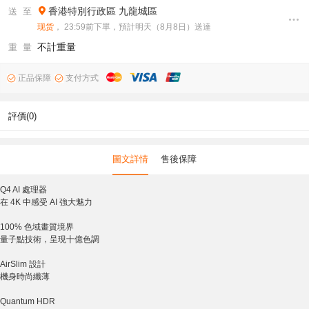
香港特別行政區
九龍城區
送 至
现货
， 23:59前下單，預計明天（8月8日）送達
不計重量
重 量
正品保障
支付方式
評價(0)
圖文詳情
售後保障
Q4 AI 處理器
在 4K 中感受 AI 強大魅力
100% 色域畫質境界
量子點技術，呈現十億色調
AirSlim 設計
機身時尚纖薄
Quantum HDR