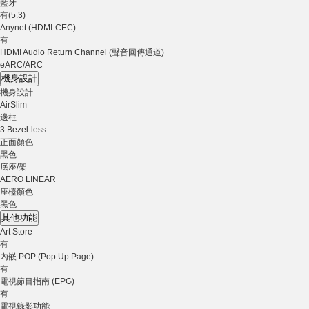
藍牙
有(5.3)
Anynet (HDMI-CEC)
有
HDMI Audio Return Channel (聲音回傳通道)
eARC/ARC
機身設計
機身設計
AirSlim
邊框
3 Bezel-less
正面顏色
黑色
底座/架
AERO LINEAR
座檯顏色
黑色
其他功能
Art Store
有
內嵌 POP (Pop Up Page)
有
電視節目指南 (EPG)
有
電視錄影功能