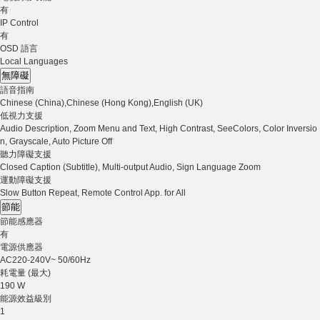
有
IP Control
有
OSD 語言
Local Languages
無障礙
語音指南
Chinese (China),Chinese (Hong Kong),English (UK)
低視力支援
Audio Description, Zoom Menu and Text, High Contrast, SeeColors, Color Inversio
n, Grayscale, Auto Picture Off
聽力障礙支援
Closed Caption (Subtitle), Multi-output Audio, Sign Language Zoom
運動障礙支援
Slow Button Repeat, Remote Control App. for All
節能
節能感應器
有
電源供應器
AC220-240V~ 50/60Hz
耗電量 (最大)
190 W
能源效益級別
1