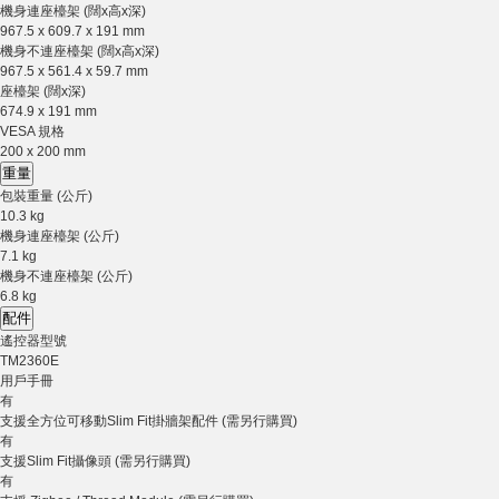
機身連座檯架 (闊x高x深)
967.5 x 609.7 x 191 mm
機身不連座檯架 (闊x高x深)
967.5 x 561.4 x 59.7 mm
座檯架 (闊x深)
674.9 x 191 mm
VESA 規格
200 x 200 mm
重量
包裝重量 (公斤)
10.3 kg
機身連座檯架 (公斤)
7.1 kg
機身不連座檯架 (公斤)
6.8 kg
配件
遙控器型號
TM2360E
用戶手冊
有
支援全方位可移動Slim Fit掛牆架配件 (需另行購買)
有
支援Slim Fit攝像頭 (需另行購買)
有