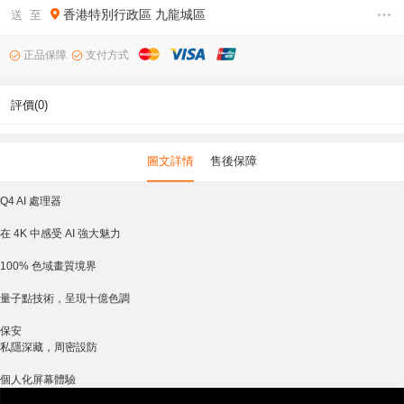
香港特別行政區
九龍城區
送 至
正品保障
支付方式
評價(0)
圖文詳情
售後保障
Q4 AI 處理器
在 4K 中感受 AI 強大魅力
100% 色域畫質境界
量子點技術，呈現十億色調
保安
私隱深藏，周密設防
個人化屏幕體驗