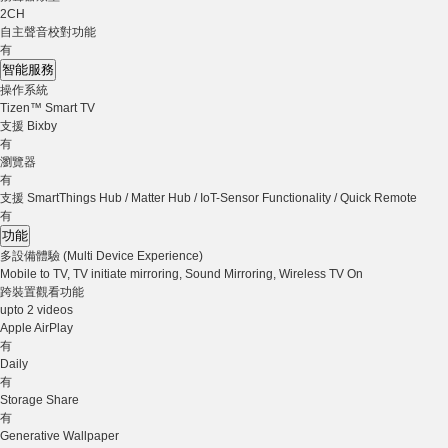
2CH
自主聲音校對功能
有
智能服務
操作系統
Tizen™ Smart TV
支援 Bixby
有
瀏覽器
有
支援 SmartThings Hub / Matter Hub / IoT-Sensor Functionality / Quick Remote
有
功能
多設備體驗 (Multi Device Experience)
Mobile to TV, TV initiate mirroring, Sound Mirroring, Wireless TV On
跨裝置觀看功能
upto 2 videos
Apple AirPlay
有
Daily
有
Storage Share
有
Generative Wallpaper