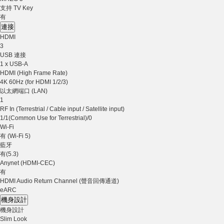
支持 TV Key
有
連接
HDMI
3
USB 連接
1 x USB-A
HDMI (High Frame Rate)
4K 60Hz (for HDMI 1/2/3)
以太網端口 (LAN)
1
RF In (Terrestrial / Cable input / Satellite input)
1/1(Common Use for Terrestrial)/0
Wi-Fi
有 (Wi-Fi 5)
藍牙
有(5.3)
Anynet (HDMI-CEC)
有
HDMI Audio Return Channel (聲音回傳通道)
eARC
機身設計
機身設計
Slim Look