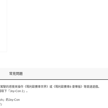
常見問題
，能以駕駛的感覺來操作《瑪利歐賽車世界》或《瑪利歐賽車8 豪華版》等競速遊戲。
下「Joy-Con 2」。
tch」的Joy-Con
2」