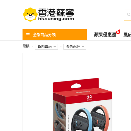

全部商品分類
蘋果優惠週
風
電腦
>
遊戲電玩
>
遊戲配件