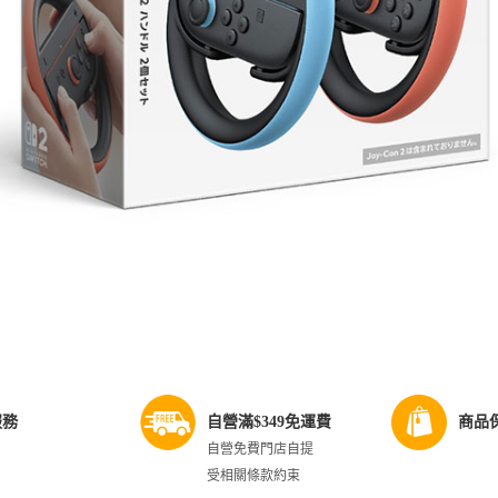
服務
自營滿$349免運費
商品
自營免費門店自提
受相關條款約束