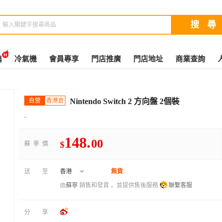
扇
冷氣機
會員專享
門店推廣
門店地址
商業查詢
自營
香港倉
Nintendo Switch 2 方向盤 2個裝
-
148
.
00
$
蘇寧價
送至
香港
無貨
由
蘇寧
銷售和發貨 ，並提供售後服務
聯繫客服
分享