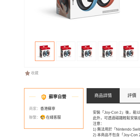
收藏
商品詳情
評價
蘇寧自營
商家：
香港蘇寧
安裝「Joy-Con 2」後
聯繫：
在綫客服
此外，可透過磁鐵輕鬆安裝或取
注意：
1) 無法用於「Nintendo Swi
2) 本商品不包含「Joy-Con 