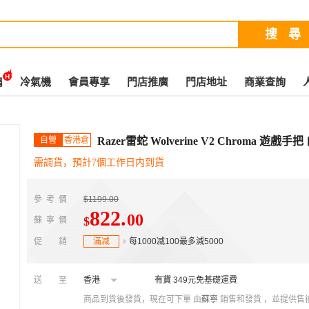
扇
冷氣機
會員專享
門店推廣
門店地址
商業查詢
自營
香港倉
Razer雷蛇 Wolverine V2 Chroma 遊戲手把
需調貨，預計7個工作日内到貨
參考價
$1199.00
822
.
00
$
蘇寧價
促銷
滿减
每1000减100最多減5000
送至
香港
有貨
349元免基礎運費
商品到貨後發貨，現在可下單
由
蘇寧
銷售和發貨 ，並提供售