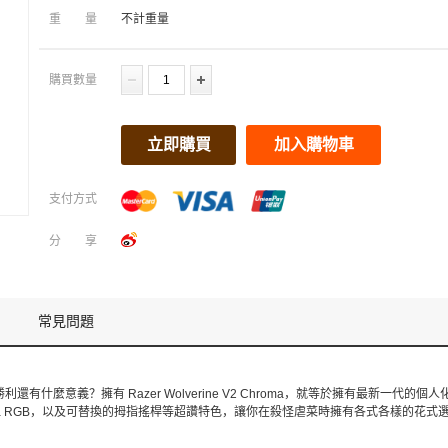
重量
不計重量
購買數量
立即購買
加入購物車
支付方式
分享
常見問題
有什麼意義？擁有 Razer Wolverine V2 Chroma，就等於擁有最新一代的
roma RGB，以及可替換的拇指搖桿等超讚特色，讓你在殺怪虐菜時擁有各式各樣的花式選