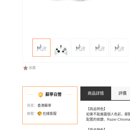
收藏
商品詳情
評價
蘇寧自營
商家：
香港蘇寧
【商品特色】
聯繫：
在綫客服
如果不能展露個人色彩，那勝利還
配置的按鍵、Razer Ch