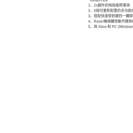
【商品特色】
1、2x額外的拇指搖桿選項
2、6個可重新配置的多功能
3、搭配快速發射鍵的一觸
4、Razer機械觸感動作鍵與
5、與 Xbox 和 PC (Wind