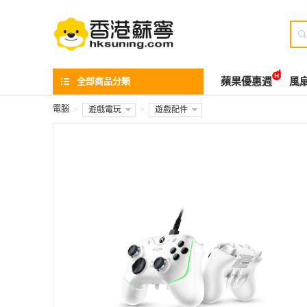

全部商品分類
蘋果優惠週
風
電腦
>
遊戲電玩
>
遊戲配件