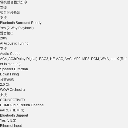
電視聲音模式分享
支援
聲音同步輸出
支援
Bluetooth Surround Ready
Yes (2 Way Playback)
聲音輸出
20W
AI Acoustic Tuning
支援
Audio Codec
AC4, AC3(Dolby Digital), EAC3, HE-AAC, AAC, MP2, MP3, PCM, WMA, apt-X (Ref
er to manual)
Speaker Direction
Down Firing
音響系統
2.0 Ch
WOW Orchestra
支援
CONNECTIVITY
HDMI Audio Return Channel
eARC (HDMI 3)
Bluetooth Support
Yes (v 5.3)
Ethernet Input