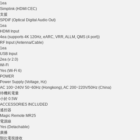
1ea
Simplink (HDMI CEC)
支援
SPDIF (Optical Digital Audio Out)
1ea
HDMI Input
4ea (supports 4K 120Hz, eARC, VRR, ALLM, QMS (4 port))
RF Input (Antenna/Cable)
1ea
USB Input
2ea (v 2.0)
Wi-Fi
Yes (Wi-Fi 6)
POWER
Power Supply (Voltage, Hz)
AC 100~240V 50~60Hz (Hongkong), AC 200~220V/50Hz (China)
待機耗電量
小於 0.5W
ACCESSORIES INCLUDED
遙控器
Magic Remote MR25
電源線
Yes (Detachable)
廣播
類比電視接收