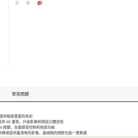
分享
常見問題
lor 提供極致豐富的色彩
I 處理器提供 4K 畫質、升級影像和環迴立體音效
備全新 AI 按鍵，支援語音控制和拖放功能
精準調光技術確保提供最清晰的影像，最細微的細節也能一覽無遺