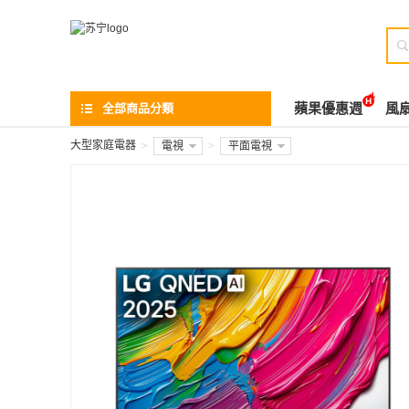

全部商品分類
蘋果優惠週
風
大型家庭電器
>
電視
>
平面電視