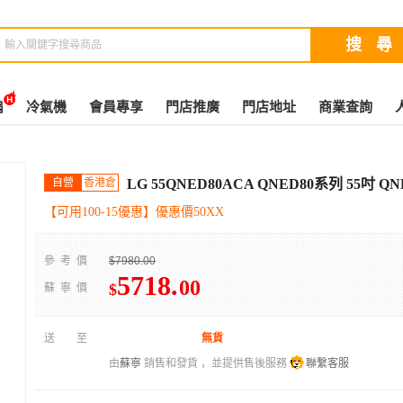
扇
冷氣機
會員專享
門店推廣
門店地址
商業查詢
自營
香港倉
LG 55QNED80ACA QNED80系列 55吋 QN
【可用100-15優惠】優惠價50XX
參考價
$7980.00
5718
.
00
$
蘇寧價
送至
無貨
由
蘇寧
銷售和發貨 ，並提供售後服務
聯繫客服