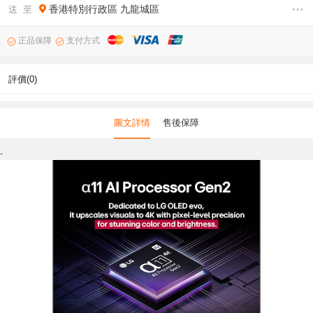
香港特別行政區
九龍城區
送 至
正品保障
支付方式
評價(0)
圖文詳情
售後保障
-