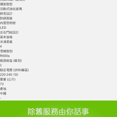
層架類型
活動式強化玻璃
靜音設計
防銹面板
內置照明燈
LED
左右門鉸設計
基本規格
冷凍星級
4
雪種類別
R600a
能源效益 (級別)
1
額定電壓 (伏特/赫茲)
220-240 / 50
重量 (公斤)
73
產地
中國
-