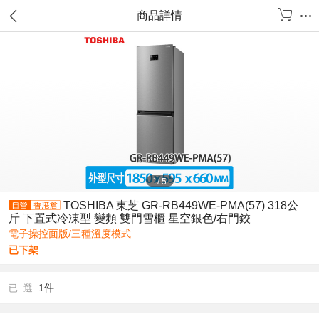
商品詳情
1
/
5
TOSHIBA 東芝 GR-RB449WE-PMA(57) 318公
斤 下置式冷凍型 變頻 雙門雪櫃 星空銀色/右門鉸
電子操控面版/三種溫度模式
已下架
1件
已 選