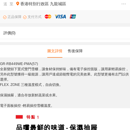
香港特別行政區
九龍城區
送 至
正品保障
支付方式
評價(0)
圖文詳情
售後保障
GR-RB449WE-PMA(57)
全新變頻下置式雙門雪櫃，讓食材保持鮮味，備有電子操控面版，讓用家輕易操控，
另外此型號獲得一級能源，讓用戶達成節能慳電的完美效果。此型號更備有左門以供
選擇。
FLEX. ZONE 三種溫度模式，自由切換。
保濕抽屜，適合存放新鮮蔬菜或水果。
電子面板操控 -輕易操控雪櫃溫度。