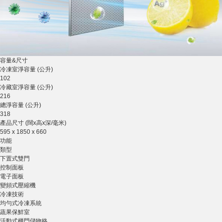
容量&尺寸
冷凍室淨容量 (公升)
102
冷藏室淨容量 (公升)
216
總淨容量 (公升)
318
產品尺寸 (闊x高x深/毫米)
595 x 1850 x 660
功能
類型
下置式雙門
控制面板
電子面板
變頻式壓縮機
冷凍技術
均勻式冷凍系統
蔬果保鮮室
活動式櫃門儲物格