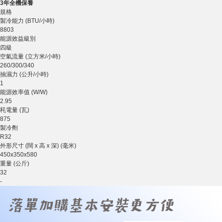
3年全機保養
規格
製冷能力 (BTU/小時)
8803
能源效益級別
四級
空氣流量 (立方米/小時)
260/300/340
抽濕力 (公升/小時)
1
能源效率值 (W/W)
2.95
秏電量 (瓦)
875
製冷劑
R32
外形尺寸 (闊 x 高 x 深) (毫米)
450x350x580
重量 (公斤)
32
-