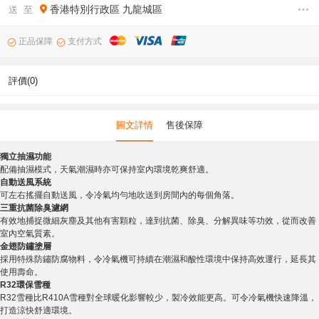
香港特別行政區
九龍城區
送 至
正品保障
支付方式
評價(0)
圖文詳情
售後保障
獨立抽濕功能
配備抽濕模式，天氣潮濕時亦可保持室內環境乾爽舒適。
自動送風系統
可左右搖擺自動送風，令冷氣均勻地吹送到房間內的每個角落。
三重抗菌除臭濾網
有效地捕捉微細灰塵及其他有害顆粒，達到抗菌、除臭、分解異味等功效，從而改善
室內空氣質素。
金翅防鏽塗層
採用特殊防鏽防腐物料，令冷氣機可持續在潮濕和酸性環境中保持高效運行，延長其
使用壽命。
R32環保雪種
R32雪種比R410A雪種對全球暖化影響較少，製冷效能更高。可令冷氣機快速降溫，
打造涼快舒適環境。