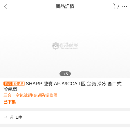
商品詳情
1
/
5
SHARP 聲寶 AF-A9CCA 1匹 定頻 淨冷 窗口式
冷氣機
三合一空氣濾網/金翅防鏽塗層
已下架
1件
已 選