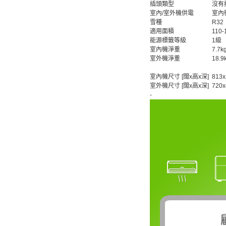
插頭類型
沒有
室內/室外機供電
室內
雪種
R32
適用面積
110-1
能源標籤等級
1級
室內機淨重
7.7k
室外機淨重
18.9
室內機尺寸 [闊x高x深]
813x
室外機尺寸 [闊x高x深]
720x
-