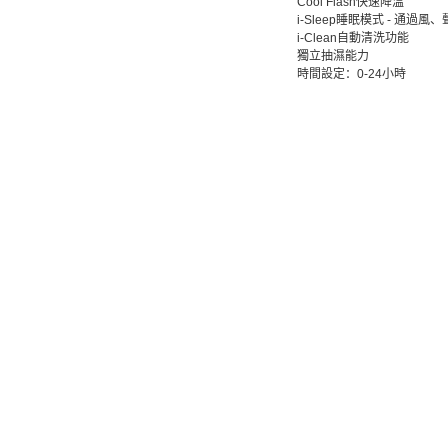
Cool Flash快速降溫
i-Sleep睡眠模式 - 通
i-Clean自動清洗功能
獨立抽濕能力
時間設定：0-24小時