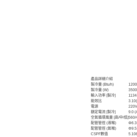
產品詳細介紹
製冷量 (Btu/h)
1200
製冷量 (W)
3500
輸入功率 [製冷]
1134
能效比
3.10
電源
220V
額定電流 [製冷]
9.0 (
空氣循環風量 [高/中/低]
560/
配管管徑 (液喉)
Φ6.3
配管管徑 (氣喉)
Φ9.5
CSPF數值
5.10