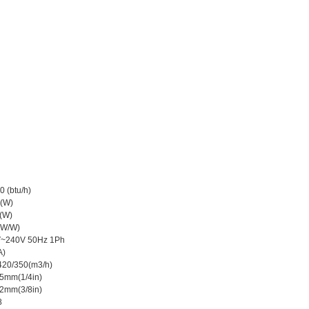
0 (btu/h)
(W)
(W)
(W/W)
~240V 50Hz 1Ph
A)
420/350(m3/h)
5mm(1/4in)
2mm(3/8in)
8