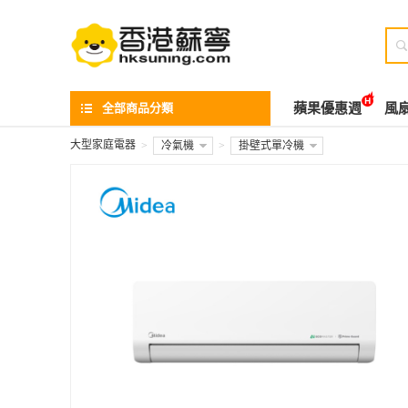

全部商品分類
蘋果優惠週
風
大型家庭電器
>
冷氣機
>
掛壁式單冷機