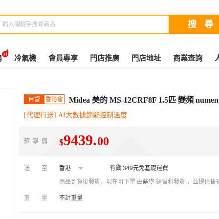
扇
冷氣機
會員專享
門店推廣
門店地址
商業查詢
自營
香港倉
Midea 美的 MS-12CRF8F 1.5匹 變頻 n
[代理行送] AI大數據節能控制溫度
9439
.
00
$
蘇寧價
送至
香港
有貨
349元免基礎運費
商品到貨後發貨，現在可下單
由
蘇寧
銷售和發貨 ，並提供售
重量
不計重量