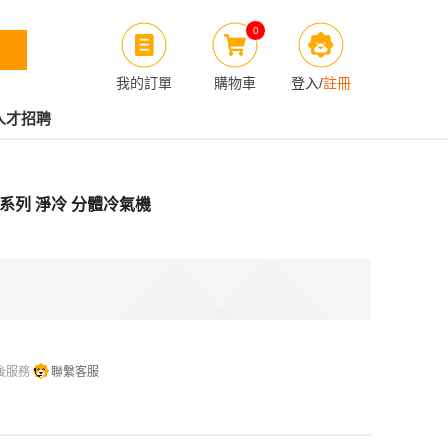
0
我的訂單
購物車
登入
/
註冊
人才招聘
umen系列 淨冷 分體冷氣機
後服務
聯繫客服