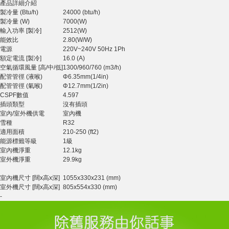
產品詳細介紹
製冷量 (Btu/h)
24000 (btu/h)
製冷量 (W)
7000(W)
輸入功率 [製冷]
2512(W)
能效比
2.80(W/W)
電源
220V~240V 50Hz 1Ph
額定電流 [製冷]
16.0 (A)
空氣循環風量 [高/中/低]
1300/960/760 (m3/h)
配管管徑 (液喉)
Φ6.35mm(1/4in)
配管管徑 (氣喉)
Φ12.7mm(1/2in)
CSPF數值
4.597
插頭類型
沒有插頭
室內/室外機供電
室內機
雪種
R32
適用面積
210-250 (ft2)
能源標籤等級
1級
室內機淨重
12.1kg
室外機淨重
29.9kg
室內機尺寸 [闊x高x深]
1055x330x231 (mm)
室外機尺寸 [闊x高x深]
805x554x330 (mm)
-