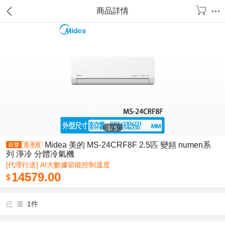
商品詳情
1
/
5
Midea 美的 MS-24CRF8F 2.5匹 變頻 numen系
列 淨冷 分體冷氣機
[代理行送] AI大數據節能控制溫度
14579.00
$
1件
已 選