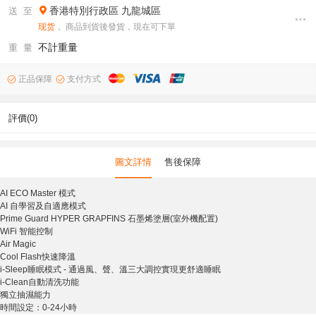
香港特別行政區
九龍城區
送 至
现货
， 商品到貨後發貨，現在可下單
不計重量
重 量
正品保障
支付方式
評價(0)
圖文詳情
售後保障
AI ECO Master 模式
AI 自學習及自適應模式
Prime Guard HYPER GRAPFINS 石墨烯塗層(室外機配置)
WiFi 智能控制
Air Magic
Cool Flash快速降溫
i-Sleep睡眠模式 - 通過風、聲、溫三大調控實現更舒適睡眠
i-Clean自動清洗功能
獨立抽濕能力
時間設定：0-24小時