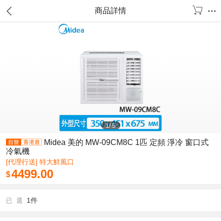
商品詳情
1
/
5
Midea 美的 MW-09CM8C 1匹 定頻 淨冷 窗口式
冷氣機
[代理行送] 特大鮮風口
4499.00
$
1件
已 選