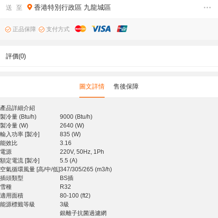
香港特別行政區
九龍城區
送 至
正品保障
支付方式
評價(0)
圖文詳情
售後保障
產品詳細介紹
製冷量 (Btu/h)
9000 (Btu/h)
製冷量 (W)
2640 (W)
輸入功率 [製冷]
835 (W)
能效比
3.16
電源
220V, 50Hz, 1Ph
額定電流 [製冷]
5.5 (A)
空氣循環風量 [高/中/低]
347/305/265 (m3/h)
插頭類型
BS插
雪種
R32
適用面積
80-100 (ft2)
能源標籤等級
3級
銀離子抗菌過濾網