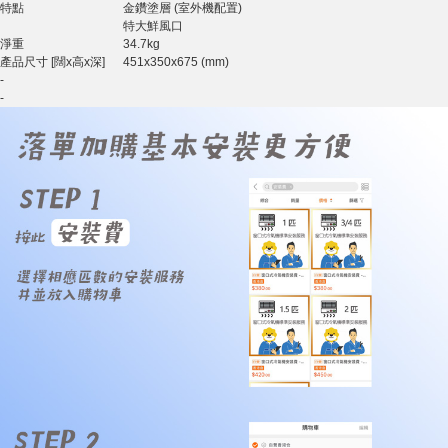
特點
金鑽塗層 (室外機配置)
特大鮮風口
淨重
34.7kg
產品尺寸 [闊x高x深]
451x350x675 (mm)
-
-