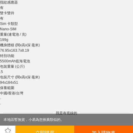
指紋感應器
有
雙卡雙待
有
Sim 卡類型
Nano-SIM
重量(連電池 / 克)
199g
機身體積 (闊x高x深 毫米)
76.95x163.7x8.19
特別功能
5500mAh藍海電池
包裝重量 (公斤)
.5
包裝尺寸 (闊x高x深 毫米)
94x184x51
保養範圍
中國/香港/台灣
·
·
我是有底線的
本地區暫無貨，小易為您推薦類似的。
立即購買
加入購物車