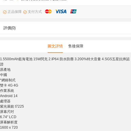
正品保障
支付方式
評價(0)
圖文詳情
售後保障
1.5500mAh藍海電池 15W閃充 2.IP64 防水防塵 3.200%特大音量 4.SGS五星抗摔認
證
原產地
中國
*網絡制式
雙卡 4G 4G
作業系統
Android 14
處理器
紫光展銳 t7225
屏幕尺吋
6.74" LCD
屏幕解析度
1600 x 720