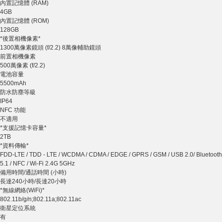
內置記憶體 (RAM)
4GB
內置記憶體 (ROM)
128GB
*後置相機像素*
1300萬像素鏡頭 (f/2.2) 8萬像輔助鏡頭
前置相機像素
500萬像素 (f/2.2)
電池容量
5500mAh
防水防塵等級
IP64
NFC 功能
不適用
*支援記憶卡容量*
2TB
*資料傳輸*
FDD-LTE / TDD - LTE / WCDMA / CDMA / EDGE / GPRS / GSM / USB 2.0/ Bluetooth
5.1 / NFC / Wi-Fi 2.4G 5GHz
備用時間/通話時間 (小時)
長達240小時/長達20小時
*無線網絡(WiFi)*
802.11b/g/n;802.11a;802.11ac
衛星定位系統
有