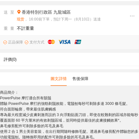
香港特別行政區
九龍城區
送 至
现货
， 16:00前下單，預計下周一（8月10日）送達
不計重量
重 量
正品保障
支付方式
評價(0)
圖文詳情
售後保障
商品簡介：
PowerPulse 摩打適合所有鬍鬚
體驗 PowerPulse 摩打的強勁剃鬚效能，電鬚刨每秒可剃除多達 3000 條毛髮。
符合面部輪廓，帶來最佳肌膚觸感
專為最大程度減少皮膚刺激而設的 3 向浮動貼面刀頭，即使在較難剃的區域亦能每秒
覆蓋面部 60 平方厘米的有效剃鬚區域，並同時提供最佳的皮膚接觸效果*。
鼻毛修剪配件可剃除多餘的耳毛及鼻毛
使用 2 合 1 男士美容套裝，在出行期間隨時修飾毛髮。透過鼻毛修剪配件體驗您的多
功能電鬚刨。隨轉換即用的配件可剃除多餘的耳毛及鼻毛。