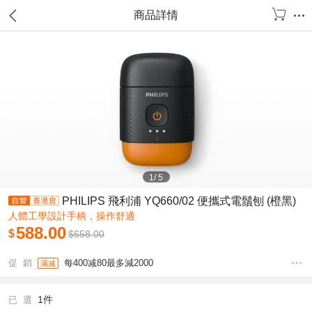
商品詳情
1
/
5
PHILIPS 飛利浦 YQ660/02 便攜式電鬚刨 (橙黑)
人體工學設計手柄，操作舒適
588.00
$
$
658.00
促 銷
每400减80最多減2000
滿减
1件
已 選