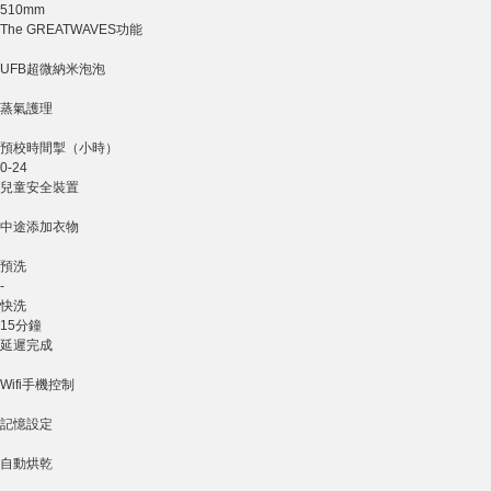
510mm
The GREATWAVES功能
UFB超微納米泡泡
蒸氣護理
預校時間掣（小時）
0-24
兒童安全裝置
中途添加衣物
預洗
-
快洗
15分鐘
延遲完成
Wifi手機控制
記憶設定
自動烘乾