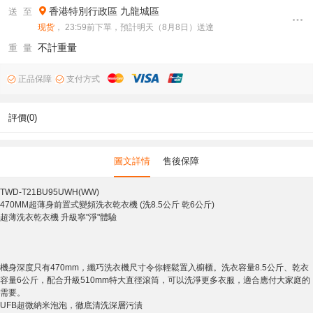
香港特別行政區
九龍城區
送 至
现货
， 23:59前下單，預計明天（8月8日）送達
不計重量
重 量
正品保障
支付方式
評價(0)
圖文詳情
售後保障
TWD-T21BU95UWH(WW)
470MM超薄身前置式變頻洗衣乾衣機 (洗8.5公斤 乾6公斤)
超薄洗衣乾衣機 升級寧"淨"體驗
機身深度只有470mm，纖巧洗衣機尺寸令你輕鬆置入櫥櫃。洗衣容量8.5公斤、乾衣
容量6公斤，配合升級510mm特大直徑滾筒，可以洗淨更多衣服，適合應付大家庭的
需要。
UFB超微納米泡泡，徹底清洗深層污漬