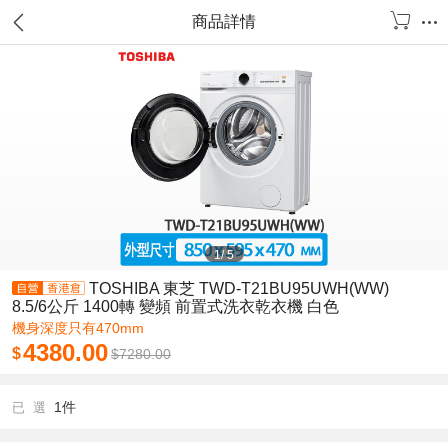
商品詳情
1
/
5
TOSHIBA 東芝 TWD-T21BU95UWH(WW)
8.5/6公斤 1400轉 變頻 前置式洗衣乾衣機 白色
機身深度只有470mm
4380.00
$
$
7280.00
1件
已 選