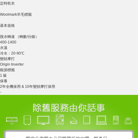
定時乾衣
Woolmark羊毛標籤
基本規格
脫水轉速 （轉數/分鐘）
400-1400
水溫
冷水：20-90℃
變頻摩打
Origin Inverter
能源標籤
1 級
保養
2年全機保用 & 10年變頻摩打保用
-