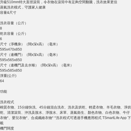
升級510mm特大直徑滾筒，令衣物在滾筒中有足夠空間翻騰，洗衣效果更佳
蒸氣洗衣模式，守護家人健康
容量&尺寸
洗衣容量（公斤）
8
乾衣容量（公斤）
6
尺寸（淨機身）（闊x深x高）（毫米）
595x470x850
尺寸（連機門）（闊x深x高）（毫米）
595x565x850
尺寸（連機門及去水喉）（闊x深x高）（毫米）
595x585x850
淨重(公斤)
64
功能
洗衣程式
棉質衣物、15分鐘快洗、45分鐘混合洗衣、洗衣及烘乾、輕柔衣物、羊毛衣物、淨烘
乾、清潔滾筒、沖洗及脫水、淨脫水、床單、蒸氣衛生、顏色衣物、白色衣物、牛仔
衣物*、嬰兒衣物*、合成纖維衣物* *洗衣程式可透過手機應用程式 TSmartLife App 下
載
機門闊度