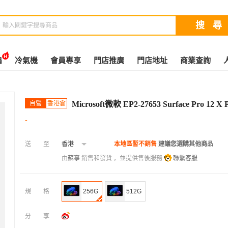
扇
冷氣機
會員專享
門店推廣
門店地址
商業查詢
自營
香港倉
Microsoft微軟 EP2-27653 Surface Pro 12 X
-
送至
香港
本地區暫不銷售
建議您選購其他商品
由
蘇寧
銷售和發貨 ，並提供售後服務
聯繫客服
規格
256G
512G
分享