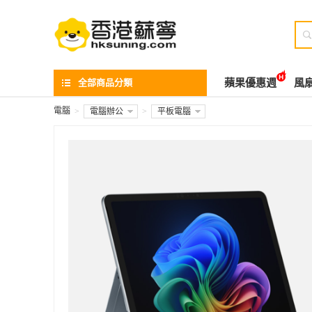

全部商品分類
蘋果優惠週
風
電腦
>
電腦辦公
>
平板電腦