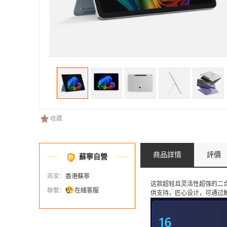
收藏
商品詳情
評價
蘇寧自營
商家：
香港蘇寧
这款超轻且灵活性超强的二合一 W
聯繫：
在綫客服
供支持。匠心设计，可通过触控手