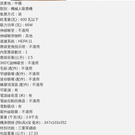
原產地：中國
類別：機械人吸塵機
集塵方式：袋
耗電量(瓦)：600 瓦以下
吸力功率 (瓦)：66W
伸縮喉管：不適用
伸縮喉管物料：其他
過濾系統：HEPA 11
塵袋更換指示燈：不適用
內置塵袋數目：1
塵袋容量(公升)：2.5
360℃旋轉吸管：不適用
毛刷 (配件)：不適用
窄縫吸嘴 (配件)：不適用
迷你吸嘴 (配件)：不適用
橡膠清潔器 (配件)：不適用
可吸濕：有
電源線長度 (米)：有
電線自動回捲器：不適用
電動吸頭：有
紫外線殺菌：不適用
重量 (千克/克)：3.9千克
機身體積 (闊x高x深 毫米)：347x103x352
特別功能：三重零纏繞
包裝重量 (公斤)：17.33