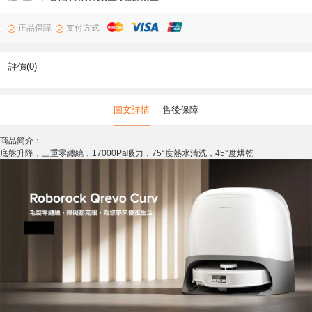
正品保障
支付方式
評價(0)
圖文詳情
售後保障
商品簡介：
底盤升降，三重零纏繞，17000Pa吸力，75°度熱水清洗，45°度烘乾