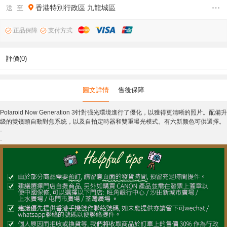
香港特別行政區
九龍城區
送 至
正品保障
支付方式
評價(0)
圖文詳情
售後保障
Polaroid Now Generation 3针對强光環境進行了優化，以獲得更清晰的照片。配備升
级的雙镜頭自動對焦系统，以及自拍定時器和雙重曝光模式。有六新颜色可供選擇。
·
·