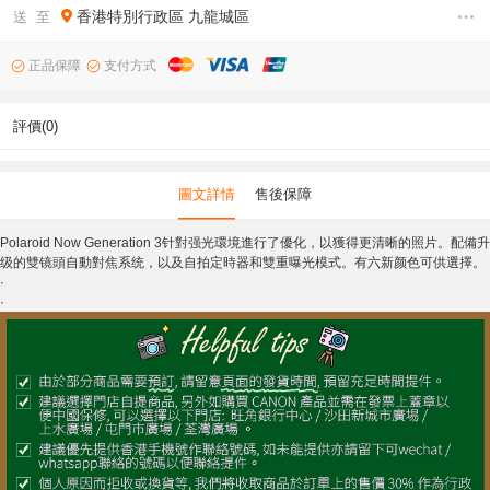
香港特別行政區
九龍城區
送 至
正品保障
支付方式
評價(0)
圖文詳情
售後保障
Polaroid Now Generation 3针對强光環境進行了優化，以獲得更清晰的照片。配備升
级的雙镜頭自動對焦系统，以及自拍定時器和雙重曝光模式。有六新颜色可供選擇。
·
·