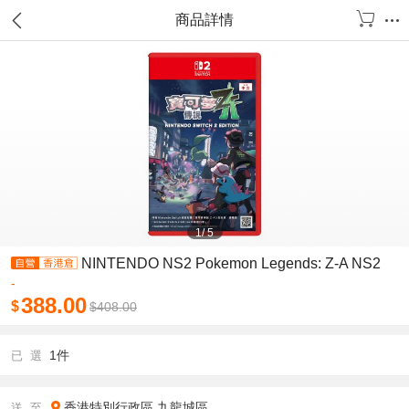
商品詳情
1
/
5
NINTENDO NS2 Pokemon Legends: Z-A NS2
-
388.00
$
$
408.00
1件
已 選
香港特別行政區
九龍城區
送 至