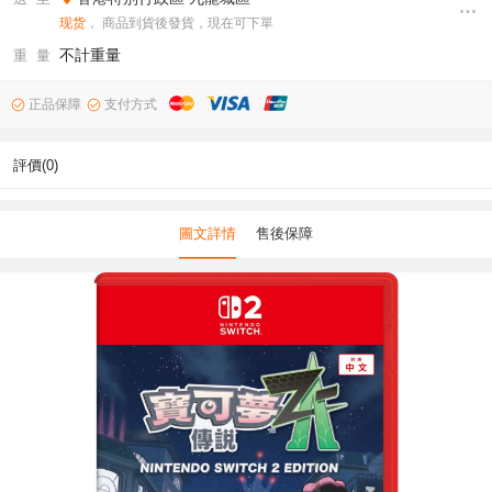
现货
， 商品到貨後發貨，現在可下單
不計重量
重 量
正品保障
支付方式
評價(0)
圖文詳情
售後保障