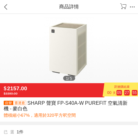
商品詳情
1
/
5
距搶購結束
2157.00
$
00
05
27
55
天
:
:
$
3380.00
SHARP 聲寶 FP-S40A-W PUREFIT 空氣清新
機 - 麥白色
體積縮小67%，適用於320平方呎空間
1件
已 選