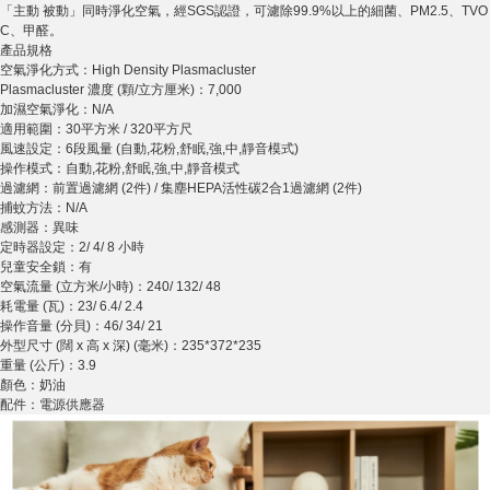
「主動 被動」同時淨化空氣，經SGS認證，可濾除99.9%以上的細菌、PM2.5、TVO
C、甲醛。
產品規格
空氣淨化方式：High Density Plasmacluster
Plasmacluster 濃度 (顆/立方厘米)：7,000
加濕空氣淨化：N/A
適用範圍：30平方米 / 320平方尺
風速設定：6段風量 (自動,花粉,舒眠,強,中,靜音模式)
操作模式：自動,花粉,舒眠,強,中,靜音模式
過濾網：前置過濾網 (2件) / 集塵HEPA活性碳2合1過濾網 (2件)
捕蚊方法：N/A
感測器：異味
定時器設定：2/ 4/ 8 小時
兒童安全鎖：有
空氣流量 (立方米/小時)：240/ 132/ 48
耗電量 (瓦)：23/ 6.4/ 2.4
操作音量 (分貝)：46/ 34/ 21
外型尺寸 (闊 x 高 x 深) (毫米)：235*372*235
重量 (公斤)：3.9
顏色：奶油
配件：電源供應器