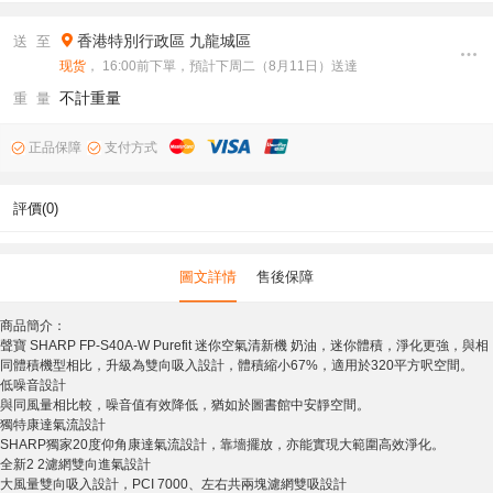
香港特別行政區
九龍城區
送 至
现货
， 16:00前下單，預計下周二（8月11日）送達
不計重量
重 量
正品保障
支付方式
評價(0)
圖文詳情
售後保障
商品簡介：
聲寶 SHARP FP-S40A-W Purefit 迷你空氣清新機 奶油，迷你體積，淨化更強，與相
同體積機型相比，升級為雙向吸入設計，體積縮小67%，適用於320平方呎空間。
低噪音設計
與同風量相比較，噪音值有效降低，猶如於圖書館中安靜空間。
獨特康達氣流設計
SHARP獨家20度仰角康達氣流設計，靠墻擺放，亦能實現大範圍高效淨化。
全新2 2濾網雙向進氣設計
大風量雙向吸入設計，PCI 7000、左右共兩塊濾網雙吸設計