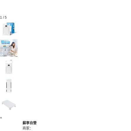
1
/
5
×
蘇寧自營
商家：