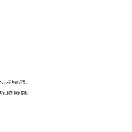
0元/單基礎運費。
售後服務
聯繫客服