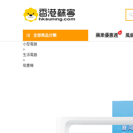

全部商品分類
蘋果優惠週
風
小型電器
>
生活電器
>
吸塵機