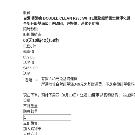
收藏
自營
香港倉
DOUBLE CLEAN P280/WHITE寵物級新風空氣淨化機
全新升級雙面吸‼️ 更MINI，更慳位，淨化更勁抽
限時秒殺
距搶購結束
00
天
10
時
42
分
58
秒
已售
0
件
蘇寧價
659.00
活動價
$
465
.
00
送至
有貨
349元免基礎運費
香港
所選地址自營訂單滿349元免基礎運費，不足金額訂單收取4
現在下單，預計下周四（8月13日）送達
由
蘇寧
銷售和發貨 ，並提供
重量
不計重量
購買數量
立即購買
加入購物車
支付方式