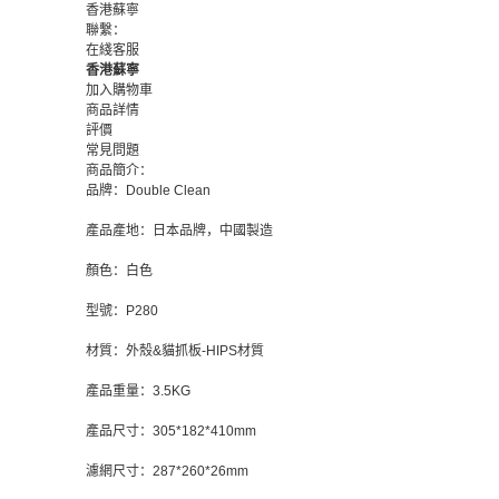
香港蘇寧
聯繫：
在綫客服
香港蘇寧
加入購物車
商品詳情
評價
常見問題
商品簡介：
品牌：Double Clean
產品產地：日本品牌，中國製造
顏色：白色
型號：P280
材質：外殼&貓抓板-HIPS材質
產品重量：3.5KG
產品尺寸：305*182*410mm
濾網尺寸：287*260*26mm