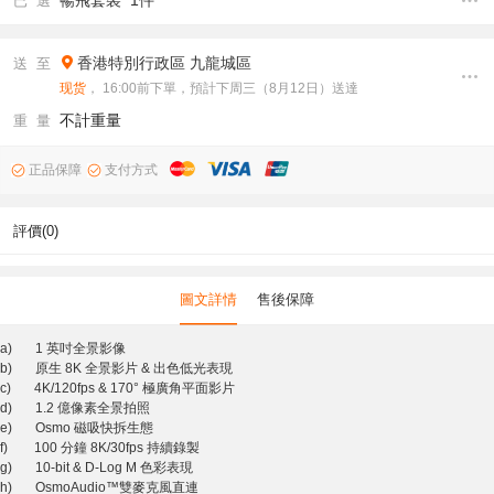
暢飛套裝 1件
已 選
香港特別行政區
九龍城區
送 至
现货
， 16:00前下單，預計下周三（8月12日）送達
不計重量
重 量
正品保障
支付方式
評價(0)
圖文詳情
售後保障
a) 1 英吋全景影像
b) 原生 8K 全景影片 & 出色低光表現
c) 4K/120fps & 170° 極廣角平面影片
d) 1.2 億像素全景拍照
e) Osmo 磁吸快拆生態
f) 100 分鐘 8K/30fps 持續錄製
g) 10-bit & D-Log M 色彩表現
h) OsmoAudio™雙麥克風直連