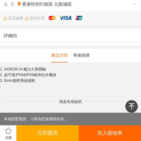
香港特別行政區
九龍城區
送 至
正品保障
支付方式
評價(0)
圖文詳情
售後保障
1. HONOR AI 魔法大屏體驗
2. 超可靠IP58&IP59耐摔抗水機身
3. 8mm超輕薄超續航
·
·
我是有底線的
本地區暫無貨，小易為您推薦類似的。
立即購買
加入購物車