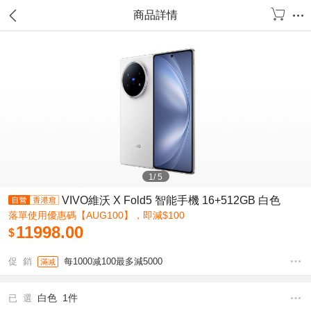
商品詳情
1
/
5
VIVO維沃 X Fold5 智能手機 16+512GB 白色
落單使用優惠碼【AUG100】，即減$100
11998.00
$
促 銷
每1000减100最多減5000
滿减
白色 1件
已 選