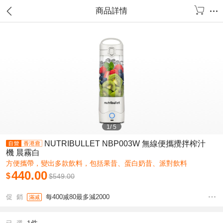
商品詳情
1
/
5
NUTRIBULLET NBP003W 無線便攜攪拌榨汁
機 晨霧白
方便攜帶，變出多款飲料，包括果昔、蛋白奶昔、派對飲料
440.00
$
$
549.00
促 銷
每400减80最多減2000
滿减