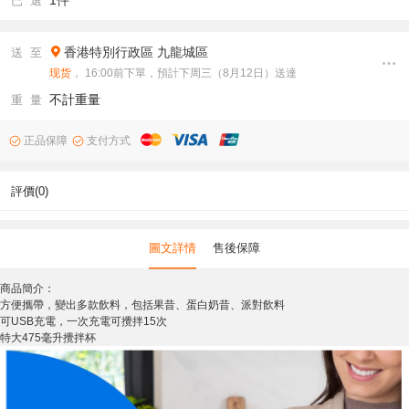
1件
已 選
香港特別行政區
九龍城區
送 至
现货
， 16:00前下單，預計下周三（8月12日）送達
不計重量
重 量
正品保障
支付方式
評價(0)
圖文詳情
售後保障
商品簡介：
方便攜帶，變出多款飲料，包括果昔、蛋白奶昔、派對飲料
可USB充電，一次充電可攪拌15次
特大475毫升攪拌杯