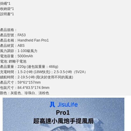
掛繩*1
收納袋*1
説明書*1
產品規格：
產品型號：FA53
產品名稱：Handheld Fan Pro1
產品材質：ABS
風力調節：1-100級風力
電池容量：5000mAh
電池: 鋰離子電池
產品重量：220g (連包裝重量：466g)
充電時間：1.5-2小時 (18W快充)；2.5-3.5小時（5V2A）
續航時間：2-19.5小時 (取決於使用不同的風速)
產品尺寸：59*61*157mm
包裝尺寸：84.4*83.5*174.9mm
顏色：灰藍色、珍珠白、淡粉色