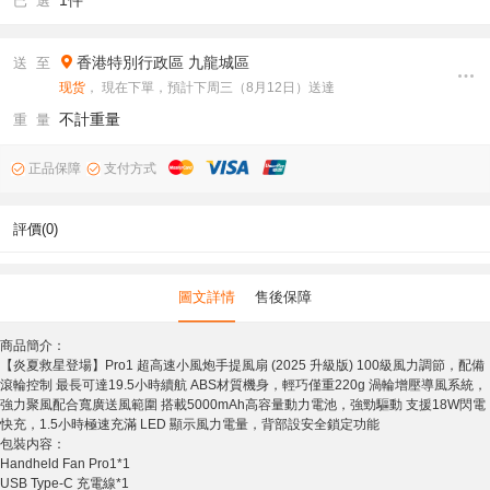
1件
已 選
香港特別行政區
九龍城區
送 至
现货
， 現在下單，預計下周三（8月12日）送達
不計重量
重 量
正品保障
支付方式
評價(0)
圖文詳情
售後保障
商品簡介：
【炎夏救星登場】Pro1 超高速小風炮手提風扇 (2025 升級版) 100級風力調節，配備
滾輪控制 最長可達19.5小時續航 ABS材質機身，輕巧僅重220g 渦輪增壓導風系統，
強力聚風配合寬廣送風範圍 搭載5000mAh高容量動力電池，強勁驅動 支援18W閃電
快充，1.5小時極速充滿 LED 顯示風力電量，背部設安全鎖定功能
包裝内容：
Handheld Fan Pro1*1
USB Type-C 充電線*1