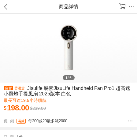
商品詳情
1
/
5
Jisulife 幾素JisuLife Handheld Fan Pro1 超高速
小風炮手提風扇 2025版本 白色
最長可達19.5小時續航
198.00
$
$
239.00
促 銷
每200减20最多減2000
滿减