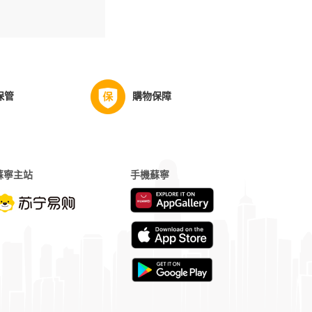
保管
購物保障
蘇寧主站
手機蘇寧