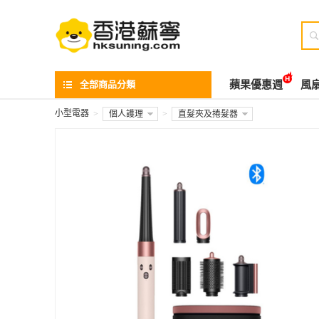

全部商品分類
蘋果優惠週
風
小型電器
>
個人護理
>
直髮夾及捲髮器