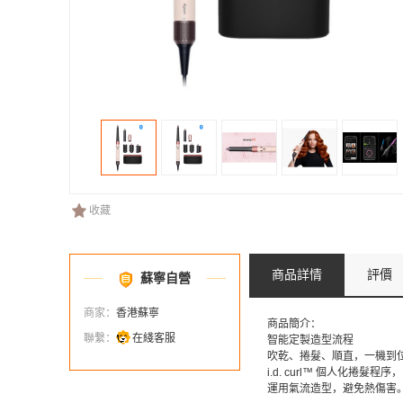
收藏
商品詳情
評價
蘇寧自營
商家：
香港蘇寧
商品簡介：
聯繫：
在綫客服
智能定製造型流程​
吹乾、捲髮、順直，一機到
i.d. curl™ 個人化
運用氣流造型，避免熱傷害