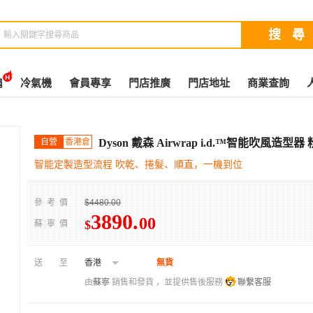
扇
冷氣機
會員專享
門店推廣
門店地址
商業查詢
自營
香港倉
Dyson 戴森 Airwrap i.d.™智能吹風造型
智能定製造型流程​ 吹乾、捲髮、順直，一機到位
參考價
$4480.00
3890
.
00
$
蘇寧價
送至
香港
無貨
由
蘇寧
銷售和發貨 ，並提供售後服務
聯繫客服