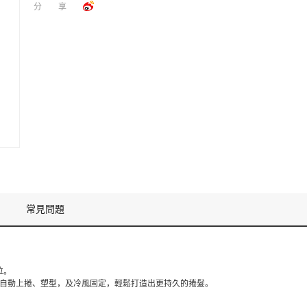
分享
常見問題
位。
捲髮程序，自動上捲、塑型，及冷風固定，輕鬆打造出更持久的捲髮。
。