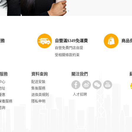
服務
自營滿$349免運費
商品
自營免費門店自提
受相關條款約束
服務
資料查詢
關注我們
中心
配送安裝
地址
售後服務
人才招聘
優惠
退換貨規則
保養服務
隱私申明
咨詢