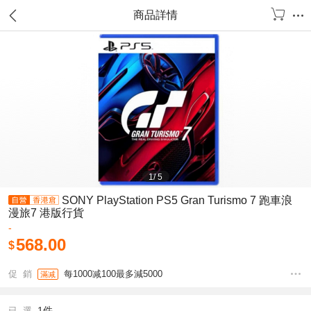
商品詳情
1
/
5
SONY PlayStation PS5 Gran Turismo 7 跑車浪
漫旅7 港版行貨
-
568.00
$
促 銷
每1000减100最多減5000
滿减
1件
已 選