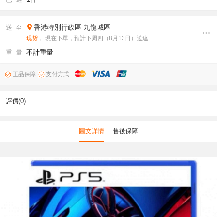
香港特別行政區
九龍城區
送 至
现货
， 現在下單，預計下周四（8月13日）送達
不計重量
重 量
正品保障
支付方式
評價(0)
圖文詳情
售後保障