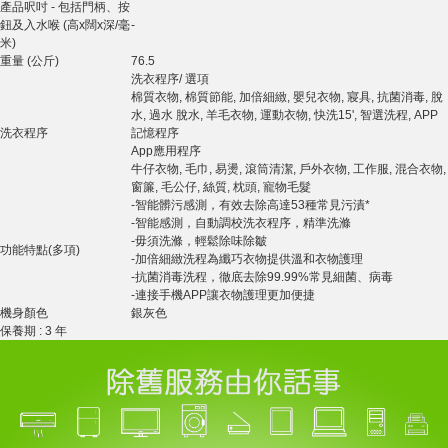
產品呎吋 - 包括門柄、按
鈕及入水喉 (高x闊x深/毫
-
米)
重量 (公斤)
76.5
洗衣程序/ 選項
棉質衣物, 棉質節能, 加倍細緻, 嬰兒衣物, 寢具, 抗菌消毒, 脫
水, 過水 脫水, 羊毛衣物, 運動衣物, 快洗15', 智選洗程, APP
洗衣程序
記憶程序
App應用程序
牛仔衣物, 毛巾, 易燙, 滾筒清潔, 戶外衣物, 工作服, 混合衣物,
窗簾, 毛公仔, 絲質, 枕頭, 寵物毛髮
-智能髒污感測，有效去除高達53種常見污漬*
-智能感測，自動調校洗衣程序，精準洗滌
-毋須洗滌，輕鬆除味除皺
功能特點(多項)
-加倍細緻洗程為纖巧衣物提供溫和衣物護理
-抗菌消毒洗程，徹底去除99.99%常見細菌、病毒
-連接手機APP讓衣物護理更加便捷
機身顏色
銀灰色
保養期 : 3 年