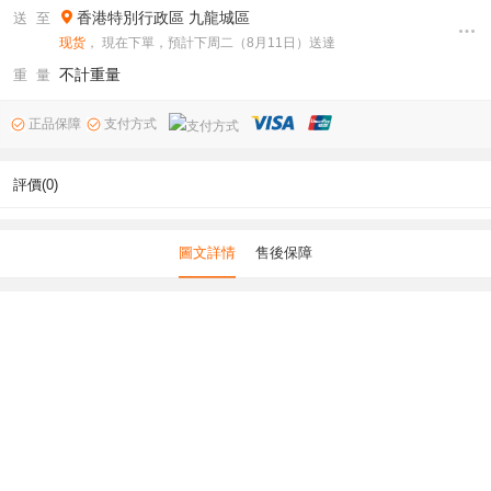
香港特別行政區
九龍城區
送 至
现货
， 現在下單，預計下周二（8月11日）送達
不計重量
重 量
正品保障
支付方式
評價(0)
圖文詳情
售後保障