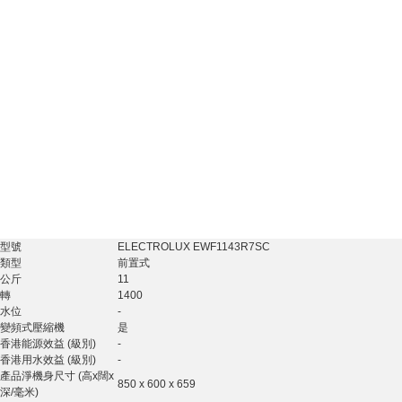
型號
ELECTROLUX EWF1143R7SC
類型
前置式
公斤
11
轉
1400
水位
-
變頻式壓縮機
是
香港能源效益 (級別)
-
香港用水效益 (級別)
-
產品淨機身尺寸 (高x闊x
850 x 600 x 659
深/毫米)