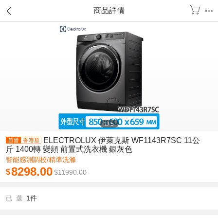
商品詳情
1
/
5
ELECTROLUX 伊萊克斯 WF1143R7SC 11公
斤 1400轉 變頻 前置式洗衣機 銀灰色
智能感測調校/精準洗滌
8298.00
$
$
11990.00
1件
已 選