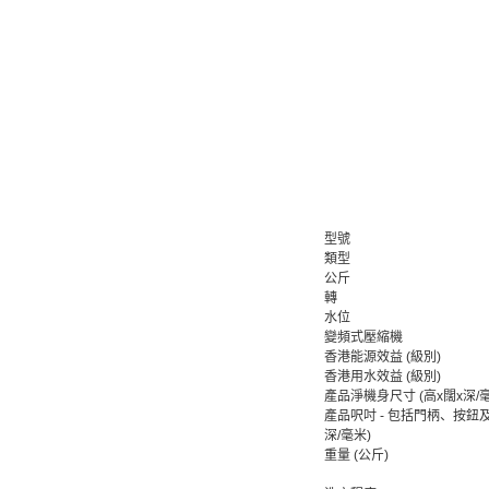
型號
類型
公斤
轉
水位
變頻式壓縮機
香港能源效益 (級別)
香港用水效益 (級別)
產品淨機身尺寸 (高x闊x深/
產品呎吋 - 包括門柄、按鈕及
深/毫米)
重量 (公斤)