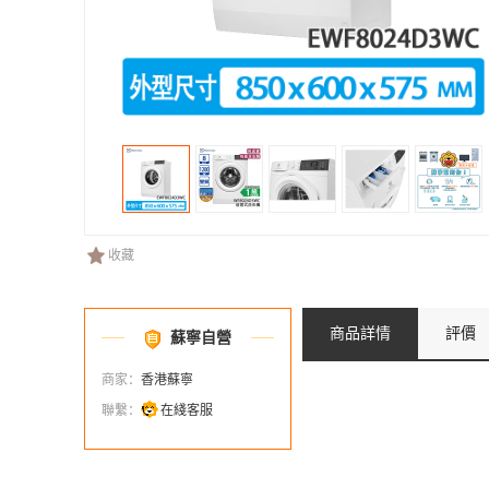
收藏
商品詳情
評價
蘇寧自營
商家：
香港蘇寧
聯繫：
在綫客服