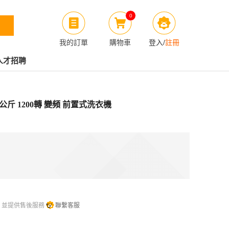
0
我的訂單
購物車
登入
/
註冊
人才招聘
8公斤 1200轉 變頻 前置式洗衣機
，並提供售後服務
聯繫客服