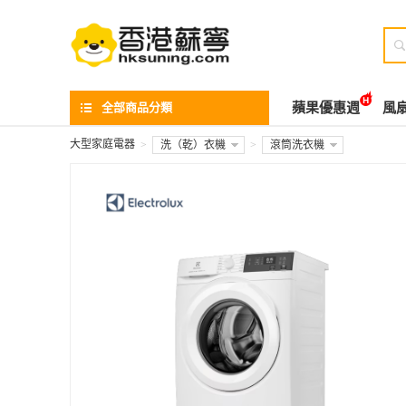

全部商品分類
蘋果優惠週
風
大型家庭電器
>
洗（乾）衣機
>
滾筒洗衣機