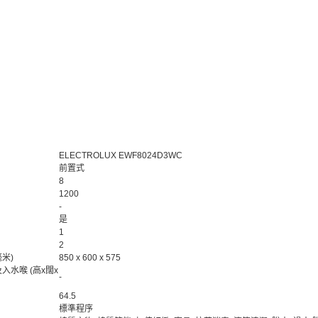
ELECTROLUX EWF8024D3WC
前置式
8
1200
-
是
1
2
毫米)
850 x 600 x 575
入水喉 (高x闊x
-
64.5
標準程序