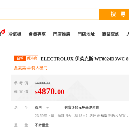
扇
冷氣機
會員專享
門店推廣
門店地址
商業查詢
自營
香港倉
ELECTROLUX 伊萊克斯 WF8024D3WC 
蒸氣護理/特大機門
參考價
$4890.00
4870
.
00
$
蘇寧價
送至
香港
有貨
349元免基礎運費
23:59前下單，預計明天（8月8日）送達
由
蘇寧
銷售和發貨 
重量
不計重量