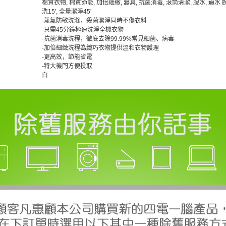
棉質衣物, 棉質節能, 加倍細緻, 寢具, 抗菌消毒, 滾筒清潔, 脫水, 過水 
洗15', 全量潔淨45'
-蒸氣防敏洗滌，殺菌潔淨同時不傷衣料
-只需45分鐘極速洗淨全機衣物
-抗菌消毒洗程，徹底去除99.99%常見細菌、病毒
-加倍細緻洗程為纖巧衣物提供溫和衣物護理
-更高效，節能省電
-特大機門方便投取
白