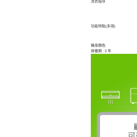
洗衣程序
功能特點(多項)
機身顏色
保養期 : 3 年