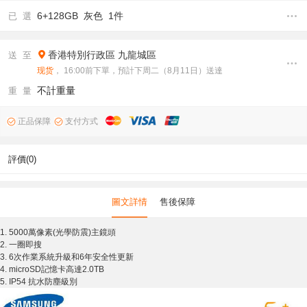
6+128GB 灰色 1件
已 選
香港特別行政區
九龍城區
送 至
现货
， 16:00前下單，預計下周二（8月11日）送達
不計重量
重 量
正品保障
支付方式
評價(0)
圖文詳情
售後保障
1. 5000萬像素(光學防震)主鏡頭
2. 一圈即搜
3. 6次作業系統升級和6年安全性更新
4. microSD記憶卡高達2.0TB
5. IP54 抗水防塵級別