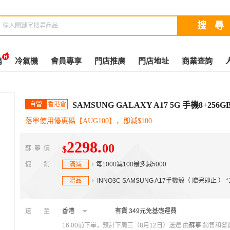
扇
冷氣機
會員專享
門店推廣
門店地址
商業查詢
自營
香港倉
SAMSUNG GALAXY A17 5G 手機8+256G
落單使用優惠碼【AUG100】，即減$100
2298
.
00
$
蘇寧價
促銷
滿减
每1000减100最多減5000
贈品
INNO3C SAMSUNG A17手機殼（ 赠完即止 ）
*
送至
香港
有貨
349元免基礎運費
16:00前下單，預計下周三（8月12日）送達
由
蘇寧
銷售和發