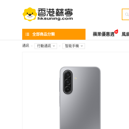

全部商品分類
蘋果優惠週
風
通訊
>
行動通訊
>
智能手機