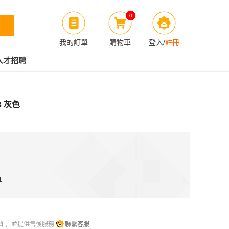
0
我的訂單
購物車
登入
/
註冊
人才招聘
B 灰色
1
貨 ，並提供售後服務
聯繫客服