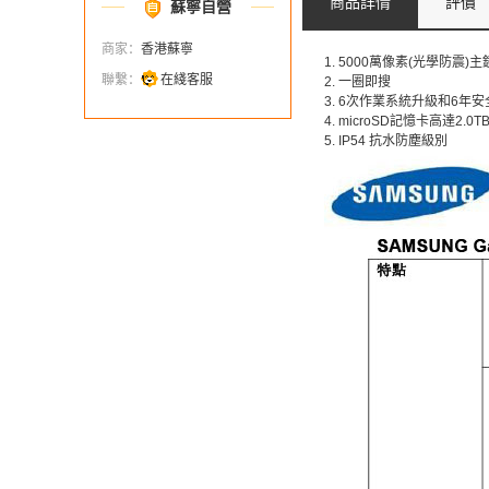
商品詳情
評價
蘇寧自營
商家：
香港蘇寧
1. 5000萬像素(光學防震)
聯繫：
在綫客服
2. 一圈即搜
3. 6次作業系統升級和6年
4. microSD記憶卡高達2.0T
5. IP54 抗水防塵級別