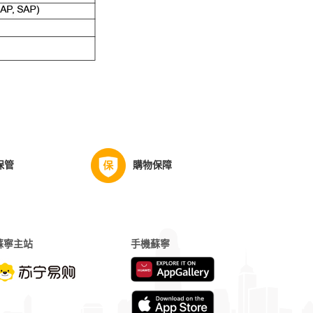
保管
購物保障
蘇寧主站
手機蘇寧