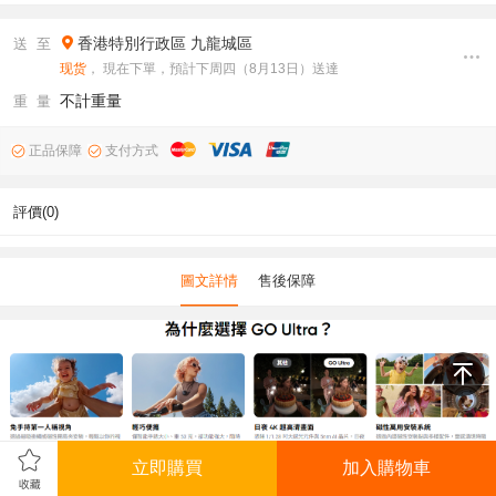
香港特別行政區
九龍城區
送 至
现货
， 現在下單，預計下周四（8月13日）送達
不計重量
重 量
正品保障
支付方式
評價(0)
圖文詳情
售後保障
立即購買
加入購物車