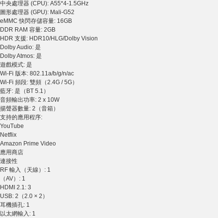
中央處理器 (CPU): A55*4-1.5GHz
圖形處理器 (GPU): Mali-G52
eMMC 快閃存儲容量: 16GB
DDR RAM 容量: 2GB
HDR 支援: HDR10/HLG/Dolby Vision
Dolby Audio: 是
Dolby Atmos: 是
遊戲模式: 是
Wi-Fi 版本: 802.11a/b/g/n/ac
Wi-Fi 頻段: 雙頻（2.4G / 5G）
藍牙: 是（BT 5.1）
音頻輸出功率: 2 x 10W
揚聲器數量: 2（音箱）
支持的應用程序:
YouTube
Netflix
Amazon Prime Video
應用商店
連接性
RF 輸入（天線）: 1
（AV）: 1
HDMI 2.1: 3
USB: 2（2.0 × 2）
耳機插孔: 1
以太網輸入: 1