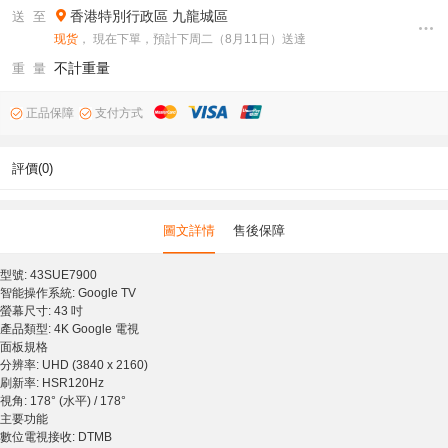
香港特別行政區
九龍城區
送 至
现货
， 現在下單，預計下周二（8月11日）送達
不計重量
重 量
正品保障
支付方式
評價(0)
圖文詳情
售後保障
型號: 43SUE7900
智能操作系統: Google TV
螢幕尺寸: 43 吋
產品類型: 4K Google 電視
面板規格
分辨率: UHD (3840 x 2160)
刷新率: HSR120Hz
視角: 178° (水平) / 178°
主要功能
數位電視接收: DTMB