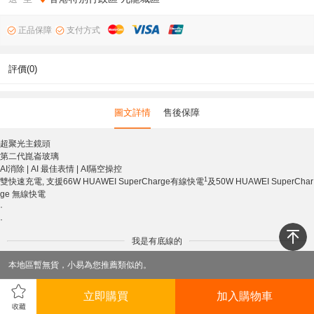
正品保障
支付方式
評價(0)
圖文詳情
售後保障
超聚光主鏡頭
第二代崑崙玻璃
AI消除 | AI 最佳表情 | AI隔空操控
1
雙快速充電, 支援66W HUAWEI SuperCharge有線快電
及50W HUAWEI SuperChar
ge 無線快電
·
·
我是有底線的
本地區暫無貨，小易為您推薦類似的。
立即購買
加入購物車