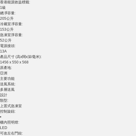
香港能源效益標籤:
1級
總凈容量:
205公升
冷藏室凈容量:
153公升
急凍室淨容量:
52公升
電源接頭:
13A
產品尺寸 (高x闊x深/毫米):
1456 x 550 x 568
原產地:
亞洲
主要功能
送風系統:
多層送風
設計
類型:
上置式急凍室
控制旋鈕:
•
櫃內照明燈:
LED
可改左右門鉸: