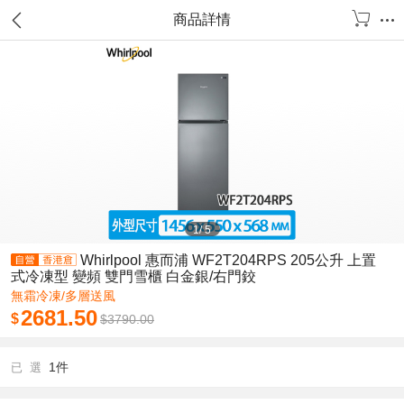
商品詳情
1
/
5
Whirlpool 惠而浦 WF2T204RPS 205公升 上置
式冷凍型 變頻 雙門雪櫃 白金銀/右門鉸
無霜冷凍/多層送風
2681.50
$
$
3790.00
1件
已 選