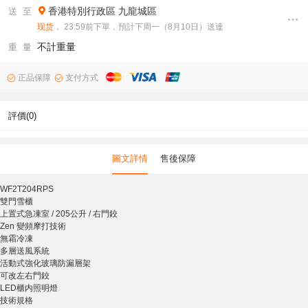
香港特別行政區
九龍城區
送 至
现货
， 23:59前下單，預計下周一（8月10日）送達
不計重量
重 量
正品保障
支付方式
評價(0)
圖文詳情
售後保障
WF2T204RPS
雙門雪櫃
上置式急凍室 / 205公升 / 右門鉸
Zen 變頻摩打技術
無霜冷凍
多層送風系統
活動式強化玻璃防漏層架
可改左右門鉸
LED櫃内照明燈
技術規格