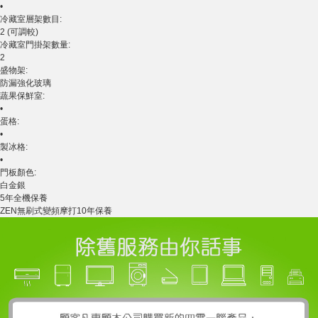
•
冷藏室層架數目:
2 (可調較)
冷藏室門掛架數量:
2
盛物架:
防漏強化玻璃
蔬果保鮮室:
•
蛋格:
•
製冰格:
•
門板顏色:
白金銀
5年全機保養
ZEN無刷式變頻摩打10年保養