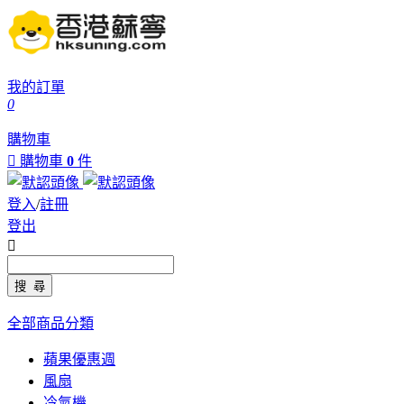
我的訂單
0
購物車

購物車
0
件
登入
/
註冊
登出

全部商品分類
蘋果優惠週
風扇
冷氣機