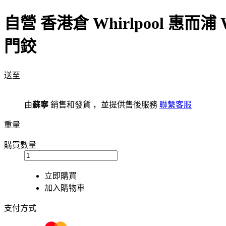
自營
香港倉
Whirlpool 惠而
門鉸
送至
由
蘇寧
銷售和發貨 ，並提供售後服務
聯繫客服
重量
購買數量
立即購買
加入購物車
支付方式