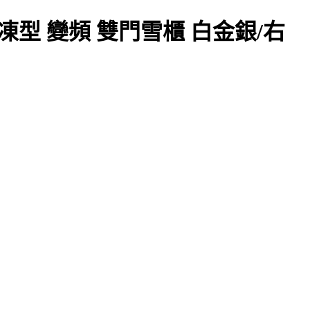
置式冷凍型 變頻 雙門雪櫃 白金銀/右