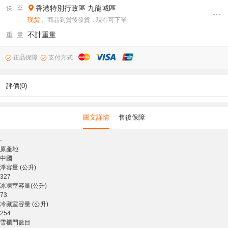
香港特別行政區
九龍城區
送 至
现货
， 商品到貨後發貨，現在可下單
不計重量
重 量
正品保障
支付方式
評價(0)
圖文詳情
售後保障
-
原產地
中國
淨容量 (公升)
327
冰凍室容量(公升)
73
冷藏室容量 (公升)
254
雪櫃門數目