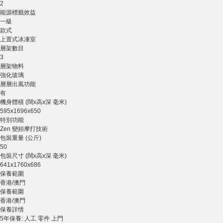
2
能源標籤效益
一級
款式
上置式冰凍室
層架數目
3
層架物料
強化玻璃
層層出風功能
有
機身體積 (闊x高x深 毫米)
595x1696x650
特別功能
Zen 變頻摩打技術
包裝重量 (公斤)
50
包裝尺寸 (闊x高x深 毫米)
641x1760x686
保養範圍
香港/澳門
保養範圍
香港/澳門
保養詳情
5年保養: 人工 零件 上門