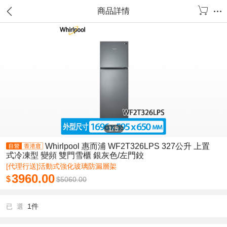
商品詳情
1
/
5
Whirlpool 惠而浦 WF2T326LPS 327公升 上置
式冷凍型 變頻 雙門雪櫃 銀灰色/左門鉸
[代理行送]活動式強化玻璃防漏層架
3960.00
$
$
5060.00
1件
已 選