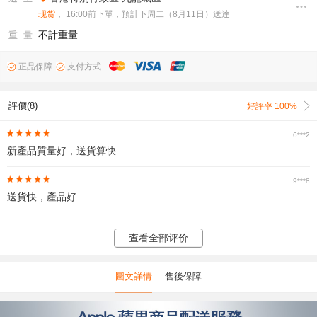
现货
， 16:00前下單，預計下周二（8月11日）送達
不計重量
重 量
正品保障
支付方式
評價(8)
好評率 100%
6***2
新產品質量好，送貨算快
9***8
送貨快，產品好
查看全部评价
圖文詳情
售後保障