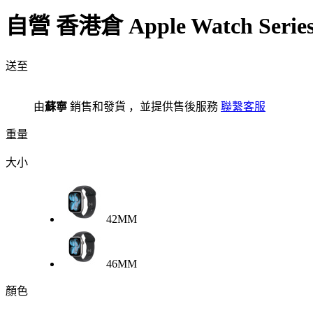
自營
香港倉
Apple Watch Se
送至
由
蘇寧
銷售和發貨 ，並提供售後服務
聯繫客服
重量
大小
42MM
46MM
顏色