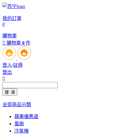
我的訂單
0
購物車

購物車
0
件
登入
/
註冊
登出

全部商品分類
蘋果優惠週
風扇
冷氣機