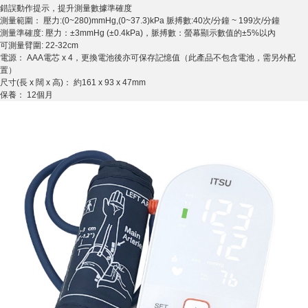
錯誤動作提示，提升測量數據準確度
測量範圍： 壓力:(0~280)mmHg,(0~37.3)kPa 脈搏數:40次/分鐘 ~ 199次/分鐘
測量準確度: 壓力：±3mmHg (±0.4kPa)，脈搏數：螢幕顯示數值的±5%以內
可測量臂圍: 22-32cm
電源： AAA電芯 x 4，更換電池後亦可保存記憶值（此產品不包含電池，需另外配
置）
尺寸(長 x 闊 x 高)： 約161 x 93 x 47mm
保養： 12個月