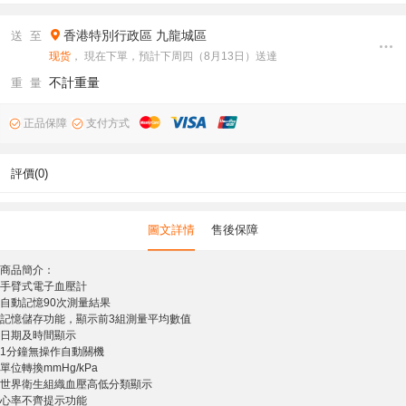
香港特別行政區
九龍城區
送 至
现货
， 現在下單，預計下周四（8月13日）送達
不計重量
重 量
正品保障
支付方式
評價(0)
圖文詳情
售後保障
商品簡介：
手臂式電子血壓計
自動記憶90次測量結果
記憶儲存功能，顯示前3組測量平均數值
日期及時間顯示
1分鐘無操作自動關機
單位轉換mmHg/kPa
世界衛生組織血壓高低分類顯示
心率不齊提示功能