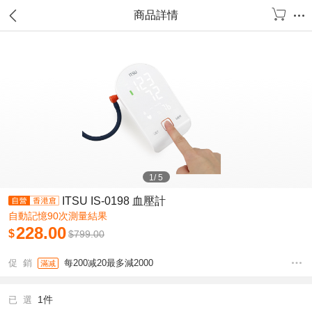
商品詳情
1
/
5
ITSU IS-0198 血壓計
自動記憶90次測量結果
228.00
$
$
799.00
促 銷
每200减20最多減2000
滿减
1件
已 選